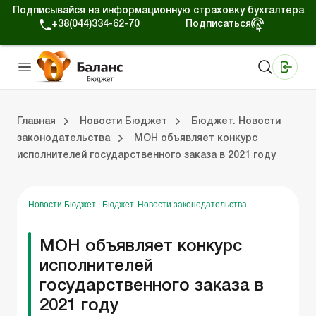
Подписывайся на информационную страховку бухгалтера
+38(044)334-62-70
Подписаться
Медицинские КНП
Online издание «Баланс»
Online издание «Баланс-Агро»
Online библиотека «Баланс»
Портал Баланс-Бюджет
Сервисы Баланс-Бюджет
Мир позитива
Вебинары. Баланс-Бюджет
Главная
Новости Бюджет
Бюджет. Новости
законодательства
МОН объявляет конкурс
исполнителей государственного заказа в 2021 году
 Баланс-Бюджет
Бюджет. Новости законодательства
Новости Бюджет
|
Бюджет. Новости законодательства
МОН объявляет конкурс
исполнителей
государственного заказа в
2021 году