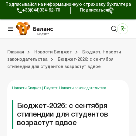
Подписывайся на информационную страховку бухгалтера
+38(044)334-62-70
Подписаться
Медицинские КНП
Online издание «Баланс»
Online издание «Баланс-Агро»
Online библиотека «Баланс»
Портал Баланс-Бюджет
Сервисы Баланс-Бюджет
Мир позитива
Вебинары. Баланс-Бюджет
Главная
Новости Бюджет
Бюджет. Новости
законодательства
Бюджет-2026: с сентября
стипендии для студентов возрастут вдвое
 Баланс-Бюджет
Бюджет. Новости законодательства
Новости Бюджет
|
Бюджет. Новости законодательства
Бюджет-2026: с сентября
стипендии для студентов
возрастут вдвое