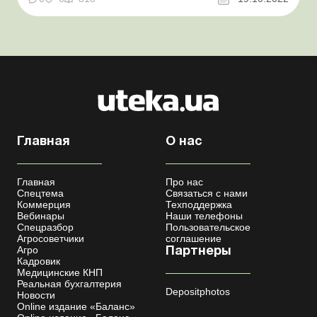
(уплаченного) в пользу налогоплательщиков –
физических лиц, и сумм удержанного с них налога, а
также сумм начислен...
Главная
О нас
Главная
Про нас
Спецтема
Связаться с нами
Коммерция
Техподдержка
Вебинары
Наши телефоны
Спецразбор
Пользовательское
Агросоветчики
соглашение
Агро
Партнеры
Кадровик
Медицинские КНП
Реальная бухгалтерия
Depositphotos
Новости
Online издание «Баланс»