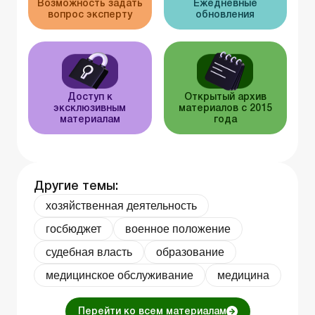
Возможность задать
Ежедневные
вопрос эксперту
обновления
Доступ к
Открытый архив
эксклюзивным
материалов с 2015
материалам
года
Другие темы:
хозяйственная деятельность
госбюджет
военное положение
судебная власть
образование
медицинское обслуживание
медицина
Перейти ко всем материалам