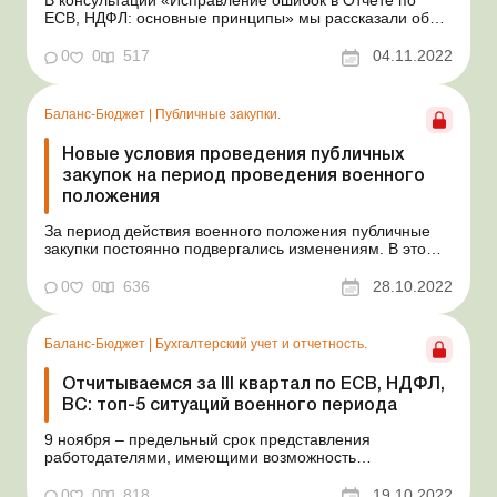
В консультации «Исправление ошибок в Отчете по
ЕСВ, НДФЛ: основные принципы» мы рассказали об
основных принципах исправления ошибок в Налоговом
расчете сумм дохода, начисленного (уплаченного) в
0
0
517
04.11.2022
пользу налогоплательщиков – физических лиц, и сумм
удержанного из них налога, а также с...
Баланс-Бюджет
|
Публичные закупки.
Новые условия проведения публичных
закупок на период проведения военного
положения
За период действия военного положения публичные
закупки постоянно подвергались изменениям. В это
сложное время осуществлять закупки необходимо
динамично, в краткие сроки и с учетом условий,
0
0
636
28.10.2022
диктуемых войной, в частности с обеспечением
защищенности заказчиков от военных угроз на период
действия право...
Баланс-Бюджет
|
Бухгалтерский учет и отчетность.
Отчитываемся за ІІІ квартал по ЕСВ, НДФЛ,
ВС: топ-5 ситуаций военного периода
9 ноября – предельный срок представления
работодателями, имеющими возможность
своевременно исполнять свою налоговую обязанность,
Налогового расчета сумм дохода, начисленного
0
0
818
19.10.2022