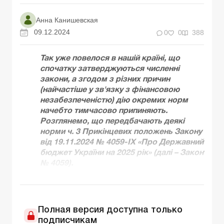
Анна Канишевская
09.12.2024
0
0
388
Так уже повелося в нашій країні, що
спочатку затверджуються численні
закони, а згодом з різних причин
(найчастіше у зв'язку з фінансовою
незабезпеченістю) дію окремих норм
начебто тимчасово припиняють.
Розглянемо, що передбачають деякі
норми ч. 3 Прикінцевих положень Закону
від 19.11.2024 № 4059-ІХ «Про Державний
бюджет України на 2025 рік» (далі – Закон
№ 4059).
Полная версия доступна только
подписчикам