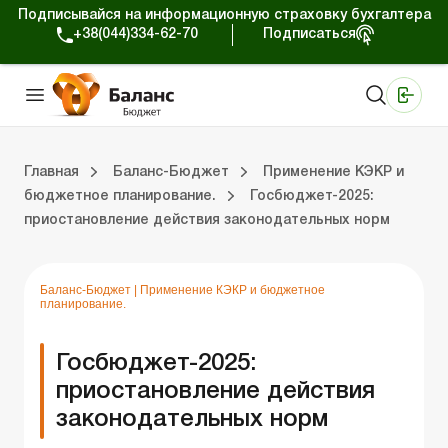
Подписывайся на информационную страховку бухгалтера
+38(044)334-62-70
Подписаться
Медицинские КНП
Online издание «Баланс»
Online издание «Баланс-Агро»
Online библиотека «Баланс»
Портал Баланс-Бюджет
Сервисы Баланс-Бюджет
Мир позитива
Вебинары. Баланс-Бюджет
Главная
Баланс-Бюджет
Применение КЭКР и
бюджетное планирование.
Госбюджет-2025:
приостановление действия законодательных норм
 Баланс-Бюджет
Публичные закупки.
Оплата труда и налоги.
Применение КЭКР и бюджетное планирование.
Казначейское обслуживание.
Бухгал
Проверки
Юриди
Блог
Баланс-Бюджет
|
Применение КЭКР и бюджетное
планирование.
Госбюджет-2025:
приостановление действия
законодательных норм