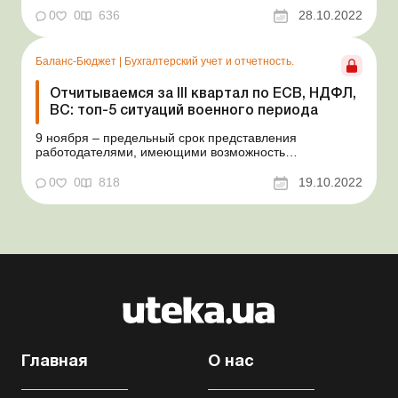
динамично, в краткие сроки и с учетом условий,
0
0
636
28.10.2022
диктуемых войной, в частности с обеспечением
защищенности заказчиков от военных угроз на период
действия право...
Баланс-Бюджет
|
Бухгалтерский учет и отчетность.
Отчитываемся за ІІІ квартал по ЕСВ, НДФЛ,
ВС: топ-5 ситуаций военного периода
9 ноября – предельный срок представления
работодателями, имеющими возможность
своевременно исполнять свою налоговую обязанность,
Налогового расчета сумм дохода, начисленного
0
0
818
19.10.2022
(уплаченного) в пользу налогоплательщиков –
физических лиц, и сумм удержанного с них налога, а
также сумм начислен...
Главная
О нас