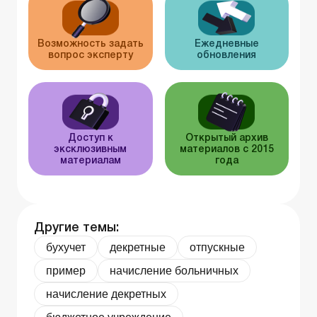
Возможность задать
Ежедневные
вопрос эксперту
обновления
Доступ к
Открытый архив
эксклюзивным
материалов с 2015
материалам
года
Другие темы:
бухучет
декретные
отпускные
пример
начисление больничных
начисление декретных