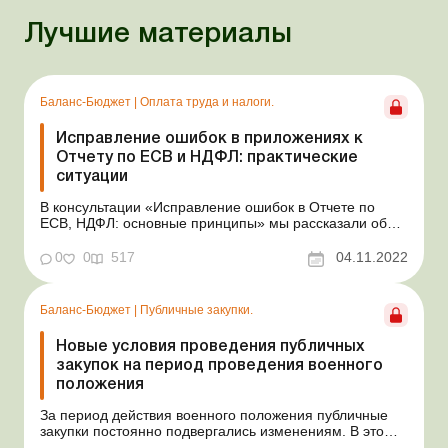
Лучшие материалы
Баланс-Бюджет
|
Оплата труда и налоги.
Исправление ошибок в приложениях к
Отчету по ЕСВ и НДФЛ: практические
ситуации
В консультации «Исправление ошибок в Отчете по
ЕСВ, НДФЛ: основные принципы» мы рассказали об
основных принципах исправления ошибок в Налоговом
расчете сумм дохода, начисленного (уплаченного) в
0
0
517
04.11.2022
пользу налогоплательщиков – физических лиц, и сумм
удержанного из них налога, а также с...
Баланс-Бюджет
|
Публичные закупки.
Новые условия проведения публичных
закупок на период проведения военного
положения
За период действия военного положения публичные
закупки постоянно подвергались изменениям. В это
сложное время осуществлять закупки необходимо