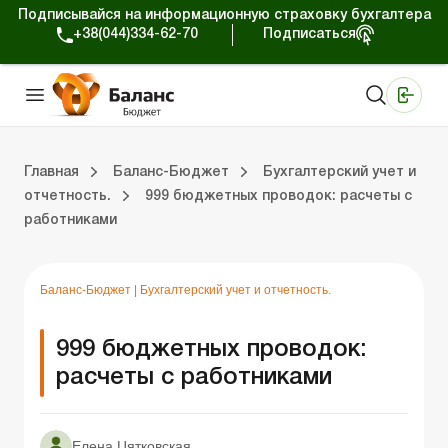
Подписывайся на информационную страховку бухгалтера
+38(044)334-62-70
Подписаться
Медицинские КНП
Online издание «Баланс»
Online издание «Баланс-Агро»
Online библиотека «Баланс»
Портал Баланс-Бюджет
Сервисы Баланс-Бюджет
Мир позитива
Вебинары. Баланс-Бюджет
Главная
Баланс-Бюджет
Бухгалтерский учет и
отчетность.
999 бюджетных проводок: расчеты с
работниками
 Баланс-Бюджет
Публичные закупки.
Оплата труда и налоги.
Применение КЭКР и бюджетное планирование.
Казначейское обслуживание.
Бухгал
Проверки
Юриди
Блог
Баланс-Бюджет
|
Бухгалтерский учет и отчетность.
999 бюджетных проводок:
расчеты с работниками
Елена Цятковская